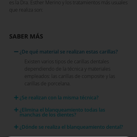
es la Dra. Esther Merino y los tratamientos más usuales
que realiza son:
SABER MÁS
¿De qué material se realizan estas carillas?
Existen varios tipos de carillas dentales
dependiendo de la técnica y materiales
empleados: las carillas de composite y las
carillas de porcelana.
¿Se realizan con la misma técnica?
¿Elimina el blanqueamiento todas las
manchas de los dientes?
¿Dónde se realiza el blanqueamiento dental?