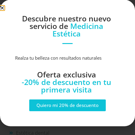
¿El blanqueamiento mejora el resto de
tratamientos dentales?
Descubre nuestro nuevo
servicio de
Medicina
TRATAMIENTOS
Estética
Implantes
Realza tu belleza con resultados naturales
Cirugía oral
Oferta exclusiva
Cirugía ortognática
-20% de descuento en tu
primera visita
Otras cirugías
Ortodoncia
Quiero mi 20% de descuento
Odontología general
Periodoncia
Estética dental